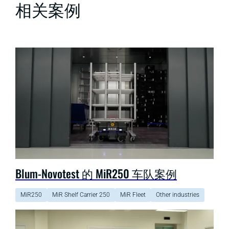
相关案例
Blum-Novotest 的 MiR250 车队案例
MiR250
MiR Shelf Carrier 250
MiR Fleet
Other industries