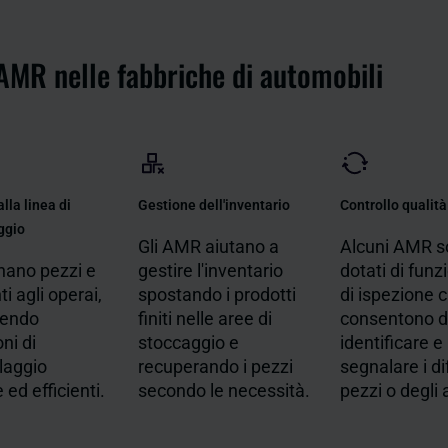
 AMR nelle fabbriche di automobili
lla linea di
Gestione dell'inventario
Controllo qualità
ggio
Gli AMR aiutano a
Alcuni AMR 
ano pezzi e
gestire l'inventario
dotati di funz
i agli operai,
spostando i prodotti
di ispezione 
tendo
finiti nelle aree di
consentono d
ni di
stoccaggio e
identificare e
laggio
recuperando i pezzi
segnalare i dif
 ed efficienti.
secondo le necessità.
pezzi o degli 