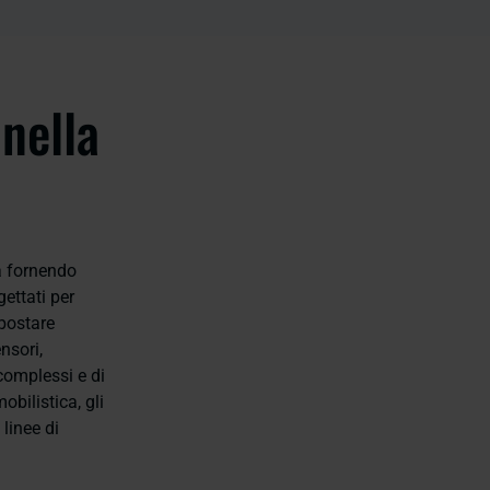
 nella
a fornendo
gettati per
spostare
nsori,
complessi e di
bilistica, gli
 linee di