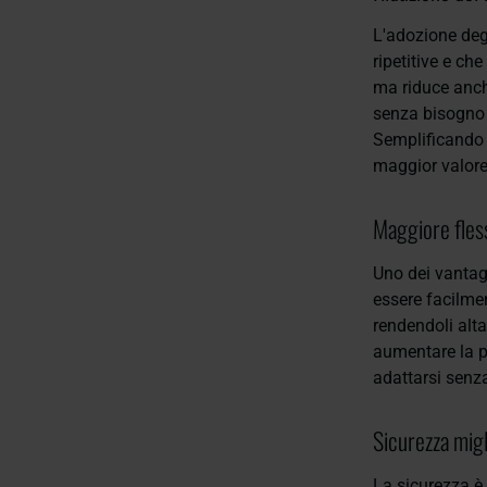
L'adozione deg
ripetitive e c
ma riduce anche
senza bisogno d
Semplificando l
maggior valore,
Maggiore fless
Uno dei vantagg
essere facilmen
rendendoli alta
aumentare la p
adattarsi senza
Sicurezza migl
La sicurezza è