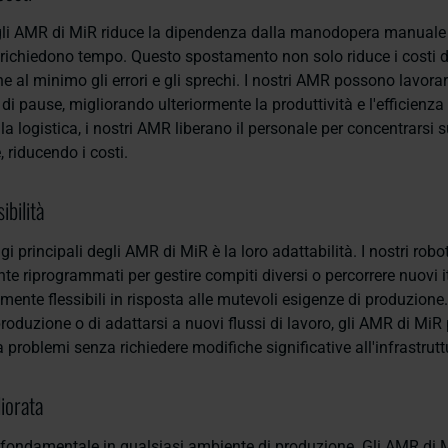
li AMR di MiR riduce la dipendenza dalla manodopera manuale pe
he richiedono tempo. Questo spostamento non solo riduce i costi
 al minimo gli errori e gli sprechi. I nostri AMR possono lavora
i pause, migliorando ulteriormente la produttività e l'efficienza
a logistica, i nostri AMR liberano il personale per concentrarsi su
 riducendo i costi.
ibilità
i principali degli AMR di MiR è la loro adattabilità. I nostri rob
te riprogrammati per gestire compiti diversi o percorrere nuovi it
mente flessibili in risposta alle mutevoli esigenze di produzione. 
roduzione o di adattarsi a nuovi flussi di lavoro, gli AMR di Mi
 problemi senza richiedere modifiche significative all'infrastrutt
iorata
 fondamentale in qualsiasi ambiente di produzione. Gli AMR di 