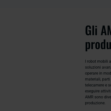
Gli A
produ
I robot mobili
soluzioni avanz
operare in mod
materiali, part
telecamere e so
eseguire attivi
AMR sono divent
produzione.