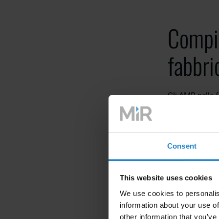
Compit
fabbri
Gli AMR nelle f
ottimizzano il
Movimentazi
Consent
varie stazio
riducendo i co
Supporto all
This website uses cookies
operazioni d
We use cookies to personalis
information about your use of
Gestione del
other information that you’ve