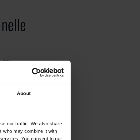
 nelle
i che
ponenti alle
About
ante e
ai, consentendo
se our traffic. We also share
ers who may combine it with
odotti finiti
 services. You consent to our