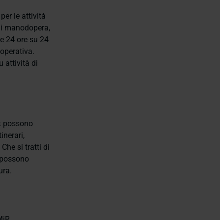
r le attività
 di manodopera,
re 24 ore su 24
 operativa.
 attività di
ot possono
inerari,
Che si tratti di
R possono
ura.
MiR