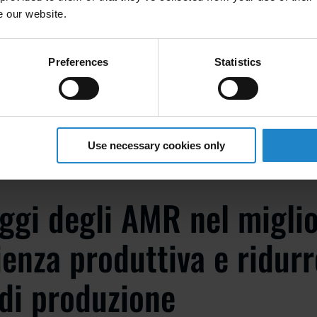
i stoccaggio e recuperando i pezzi secondo le necessità.
e our website.
lità:
Alcuni AMR sono dotati di funzionalità di ispezione che c
e segnalare i difetti dei pezzi o degli assemblaggi.
Preferences
Statistics
i rifiuti:
Gestiscono in modo efficiente i materiali di scarto, ma
 pulita e sicura.
Use necessary cookies only
ggi degli AMR nel migli
cienza produttiva e ridurr
 di produzione