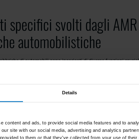
i specifici svolti dagli AMR
che automobilistiche
abbriche di automobili sono incaricati di diverse funzioni crucial
 processo di produzione. Questi compiti includono:
one dei materiali:
Gli AMR trasportano le materie prime e i com
Details
ni lungo la linea di assemblaggio, garantendo una fornitura cost
lli di bottiglia.
a linea di assemblaggio
: Forniscono parti e strumenti agli oper
i assemblaggio continue ed efficienti.
e content and ads, to provide social media features and to analy
 our site with our social media, advertising and analytics partn
l'inventario:
Gli AMR aiutano a gestire l'inventario spostando i pr
 provided to them or that they’ve collected from your use of their