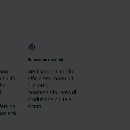
Rimozione dei rifiuti
sono
Gestiscono in modo
ionalità
efficiente i materiali
che
di scarto,
i
mantenendo l'area di
produzione pulita e
etti dei
sicura.
assiemi.