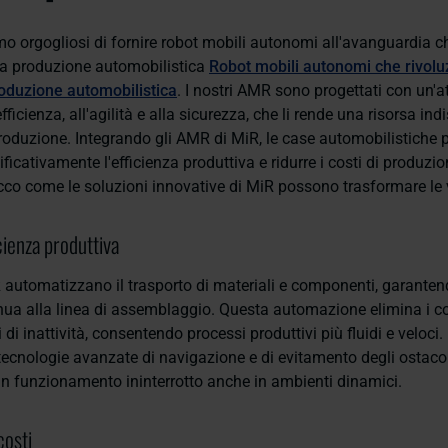
mo orgogliosi di fornire robot mobili autonomi all'avanguardia c
la produzione automobilistica
Robot mobili autonomi che rivolu
oduzione automobilistica
. I nostri AMR sono progettati con un'a
efficienza, all'agilità e alla sicurezza, che li rende una risorsa in
 produzione. Integrando gli AMR di MiR, le case automobilistiche
ificativamente l'efficienza produttiva e ridurre i costi di produzi
co come le soluzioni innovative di MiR possono trasformare le vo
ienza produttiva
 automatizzano il trasporto di materiali e componenti, garante
nua alla linea di assemblaggio. Questa automazione elimina i coll
 di inattività, consentendo processi produttivi più fluidi e veloci. 
tecnologie avanzate di navigazione e di evitamento degli ostacol
n funzionamento ininterrotto anche in ambienti dinamici.
costi