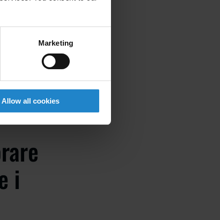
onsentono di
Marketing
ntenendo l'area
Allow all cookies
orare
e i