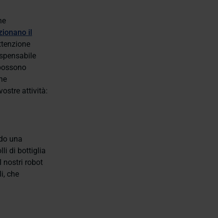
he
zionano il
ttenzione
dispensabile
 possono
one
stre attività:
ndo una
i di bottiglia
I nostri robot
i, che