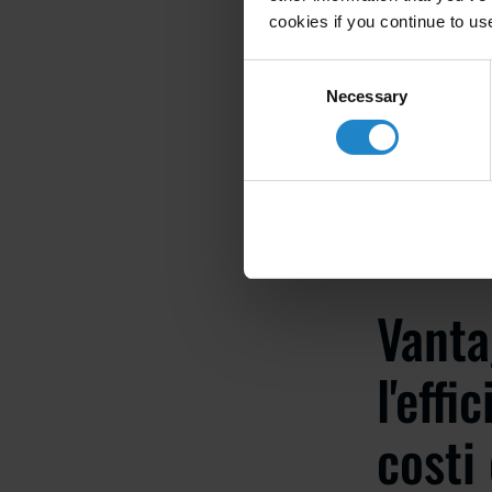
nelle aree d
cookies if you continue to us
Controllo qua
Consent
identificare 
Necessary
Selection
Rimozione de
di produzione
Vanta
l'effi
costi