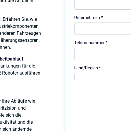
uf die Art der in
n
:
Erfahren Sie, wie
dustriekomponenten
 anderen Fahrzeugen
 Näherungssensoren,
nnen.
beitsablauf
:
ränkungen für die
iR-Roboter ausführen
r Ihre Abläufe wie
Präzision und
Sie sich die
ktivität und die
n sich ändernde