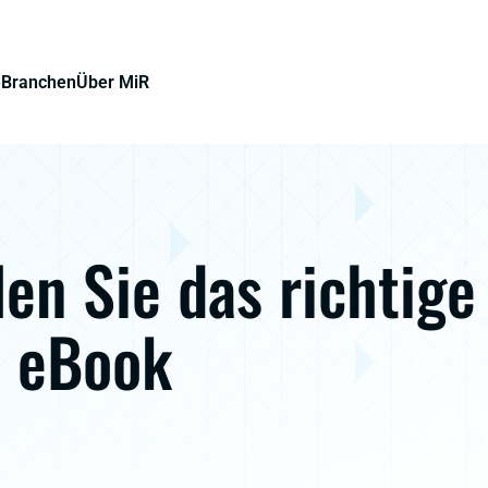
e
Branchen
Über MiR
en Sie das richtige
 eBook