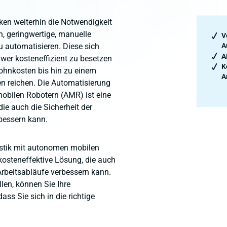
ken weiterhin die Notwendigkeit
n, geringwertige, manuelle
V
u automatisieren. Diese sich
A
A
er kosteneffizient zu besetzen
K
ohnkosten bis hin zu einem
A
en reichen. Die Automatisierung
mobilen Robotern (AMR) ist eine
ie auch die Sicherheit der
rbessern kann.
istik mit autonomen mobilen
 kosteneffektive Lösung, die auch
 Arbeitsabläufe verbessern kann.
llen, können Sie Ihre
ass Sie sich in die richtige