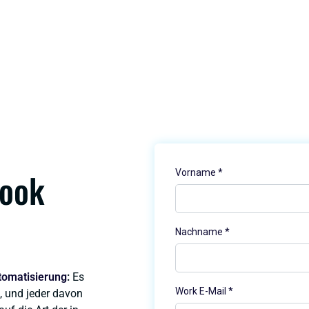
Book
utomatisierung
:
Es
n, und jeder davon