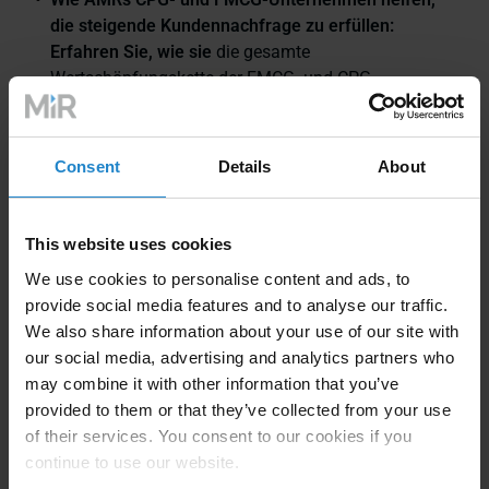
die steigende Kundennachfrage zu erfüllen:
Erfahren Sie, wie sie
die gesamte
Wertschöpfungskette der FMCG- und CPG-
Produktionslinie vom Einsatz von AMRs profitiert
Entdecken Sie die beliebtesten AMRs und
Consent
Details
About
Lösungen für die Industrie
This website uses cookies
Stellen Sie sich eine Zukunft vor, in der Ihre Abläufe wie
eine gut geölte Maschine laufen, mit Präzision und
We use cookies to personalise content and ads, to
Effizienz auf Schritt und Tritt. Stellen Sie sich die
provide social media features and to analyse our traffic.
Kosteneinsparungen, die gesteigerte Produktivität und
We also share information about your use of our site with
die Fähigkeit zur sofortigen Anpassung an sich
our social media, advertising and analytics partners who
ändernde Anforderungen vor. Dies ist nicht nur eine
may combine it with other information that you’ve
Vision - es ist die Realität, die Sie mit AMRs erreichen
provided to them or that they’ve collected from your use
können.
of their services. You consent to our cookies if you
continue to use our website.