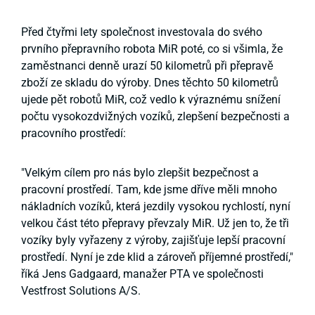
Před čtyřmi lety společnost investovala do svého
prvního přepravního robota MiR poté, co si všimla, že
zaměstnanci denně urazí 50 kilometrů při přepravě
zboží ze skladu do výroby. Dnes těchto 50 kilometrů
ujede pět robotů MiR, což vedlo k výraznému snížení
počtu vysokozdvižných vozíků, zlepšení bezpečnosti a
pracovního prostředí:
"Velkým cílem pro nás bylo zlepšit bezpečnost a
pracovní prostředí. Tam, kde jsme dříve měli mnoho
nákladních vozíků, která jezdily vysokou rychlostí, nyní
velkou část této přepravy převzaly MiR. Už jen to, že tři
vozíky byly vyřazeny z výroby, zajišťuje lepší pracovní
prostředí. Nyní je zde klid a zároveň příjemné prostředí,"
říká Jens Gadgaard, manažer PTA ve společnosti
Vestfrost Solutions A/S.