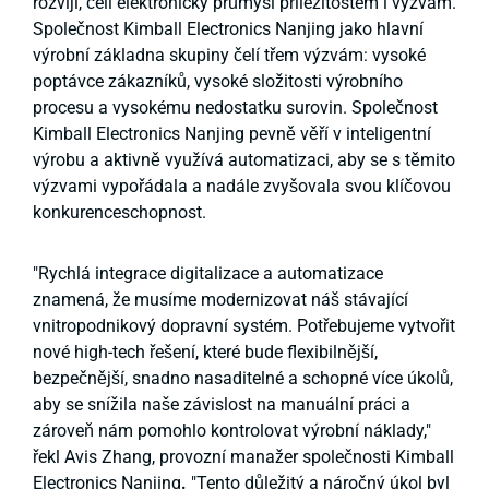
rozvíjí, čelí elektronický průmysl příležitostem i výzvám.
Společnost Kimball Electronics Nanjing jako hlavní
výrobní základna skupiny čelí třem výzvám: vysoké
poptávce zákazníků, vysoké složitosti výrobního
procesu a vysokému nedostatku surovin. Společnost
Kimball Electronics Nanjing pevně věří v inteligentní
výrobu a aktivně využívá automatizaci, aby se s těmito
výzvami vypořádala a nadále zvyšovala svou klíčovou
konkurenceschopnost.
"Rychlá integrace digitalizace a automatizace
znamená, že musíme modernizovat náš stávající
vnitropodnikový dopravní systém. Potřebujeme vytvořit
nové high-tech řešení, které bude flexibilnější,
bezpečnější, snadno nasaditelné a schopné více úkolů,
aby se snížila naše závislost na manuální práci a
zároveň nám pomohlo kontrolovat výrobní náklady,"
řekl Avis Zhang, provozní manažer společnosti Kimball
Electronics Nanjing
.
"Tento důležitý a náročný úkol byl