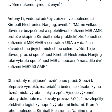
svěřen našemu týmu inženýrů."
Antony Li, vedoucí údržby zařízení ve společnosti
Kimball Electronics Nanjing, uvedl: ": "Máme velkou
důvěru v bezpečnost a spolehlivost zařízení MiR AMR,
protože skupina Kimball měla praktické zkušenosti se
zařízeními MiR AMR v centrále v USA a v dalších
závodech na jiných místech po celém světě. To je
důvod, proč si společnost Kimball Electronics Nanjing
také vybrala společnost MiR a současně nasadila dvě
zařízení MiR250 AMR."
Oba roboty mají jasně rozdělenou práci. Slouží k
přepravě výrobků, materiálů a beden se zásobníky na
různá místa výrobní linky a zpět. Vysoce výkonné
roboty dokonale realizovaly provoz 7x24, čímž zlepšily
efektivitu logistiky napříč výrobními linkami. Kromě
toho společnost Kimball Electronics Nanjing pro