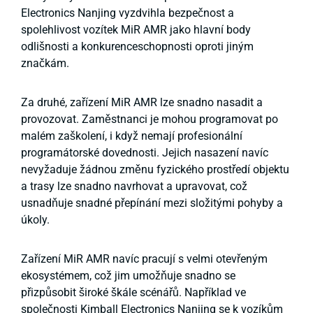
Electronics Nanjing vyzdvihla bezpečnost a
spolehlivost vozítek MiR AMR jako hlavní body
odlišnosti a konkurenceschopnosti oproti jiným
značkám.
Za druhé, zařízení MiR AMR lze snadno nasadit a
provozovat. Zaměstnanci je mohou programovat po
malém zaškolení, i když nemají profesionální
programátorské dovednosti. Jejich nasazení navíc
nevyžaduje žádnou změnu fyzického prostředí objektu
a trasy lze snadno navrhovat a upravovat, což
usnadňuje snadné přepínání mezi složitými pohyby a
úkoly.
Zařízení MiR AMR navíc pracují s velmi otevřeným
ekosystémem, což jim umožňuje snadno se
přizpůsobit široké škále scénářů. Například ve
společnosti Kimball Electronics Nanjing se k vozíkům