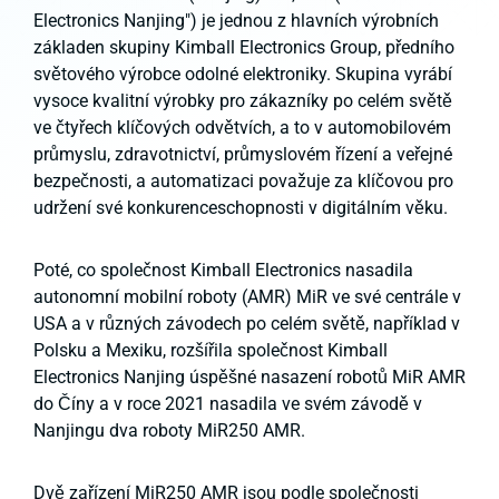
Electronics Nanjing") je jednou z hlavních výrobních
základen skupiny Kimball Electronics Group, předního
světového výrobce odolné elektroniky. Skupina vyrábí
vysoce kvalitní výrobky pro zákazníky po celém světě
ve čtyřech klíčových odvětvích, a to v automobilovém
průmyslu, zdravotnictví, průmyslovém řízení a veřejné
bezpečnosti, a automatizaci považuje za klíčovou pro
udržení své konkurenceschopnosti v digitálním věku.
Poté, co společnost Kimball Electronics nasadila
autonomní mobilní roboty (AMR) MiR ve své centrále v
USA a v různých závodech po celém světě, například v
Polsku a Mexiku, rozšířila společnost Kimball
Electronics Nanjing úspěšné nasazení robotů MiR AMR
do Číny a v roce 2021 nasadila ve svém závodě v
Nanjingu dva roboty MiR250 AMR.
Dvě zařízení MiR250 AMR jsou podle společnosti