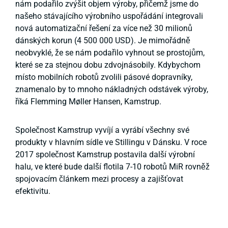
nám podařilo zvýšit objem výroby, přičemž jsme do
našeho stávajícího výrobního uspořádání integrovali
nová automatizační řešení za více než 30 milionů
dánských korun (4 500 000 USD). Je mimořádně
neobvyklé, že se nám podařilo vyhnout se prostojům,
které se za stejnou dobu zdvojnásobily. Kdybychom
místo mobilních robotů zvolili pásové dopravníky,
znamenalo by to mnoho nákladných odstávek výroby,
říká Flemming Møller Hansen, Kamstrup.
Společnost Kamstrup vyvíjí a vyrábí všechny své
produkty v hlavním sídle ve Stillingu v Dánsku. V roce
2017 společnost Kamstrup postavila další výrobní
halu, ve které bude další flotila 7-10 robotů MiR rovněž
spojovacím článkem mezi procesy a zajišťovat
efektivitu.