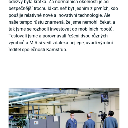
odezvy byla krátká. Za normálních okolností je asi
bezpečnější trochu lákat, než být jedním z prvních, kdo
použije relativně nové a inovativní technologie. Ale
naše tempo růstu znamená, že jsme nemohli čekat, a
tak jsme se rozhodli investovat do mobilních robotů.
Testovali jsme a porovnávali řešení dvou různých
výrobců a MiR si vedl zdaleka nejlépe, uvádí výrobní
ředitel společnosti Kamstrup.