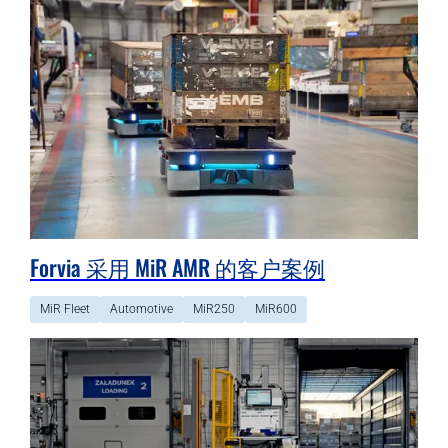
Forvia 采用 MiR AMR 的客户案例
MiR Fleet
Automotive
MiR250
MiR600