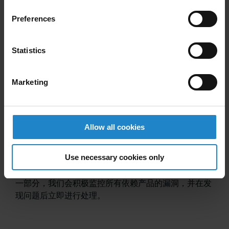
Preferences
安全改进是大多数 MiR 软件版本的一部分，如果需要立
即采取行动，我们会立即与客户联系，并尽快发布安全
补丁。
Statistics
Marketing
补丁策略
MiR 的所有产品都遵循正规的安全补丁策略，因此补丁
Allow all cookies
程序具有可重复性、高效性和有效性。
Use necessary cookies only
发布补丁的触发因素有多种。其中一个触发因素是新发
现的第三方依赖程序中的漏洞。作为供应链安全控制的
一部分，我们会积极监控所有依赖产品的漏洞，并在发
现问题后立即进行处理。