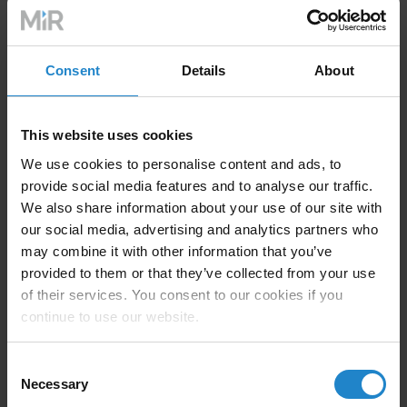
安全的产品，满足客户对安全运行企业网络和工业自动
化系统的需求。其中最突出的包括
Consent
Details
About
遵循 IEC 62443 工业自动化和控制系统安全标准
将威胁建模作为每个产品和功能设计的一部分
This website uses cookies
遵循安全设计原则
We use cookies to personalise content and ads, to
遵循安全编码准则
provide social media features and to analyse our traffic.
We also share information about your use of our site with
进行广泛的自动安全扫描和测试
our social media, advertising and analytics partners who
may combine it with other information that you’ve
进行外部渗透测试
provided to them or that they’ve collected from your use
of their services. You consent to our cookies if you
风险管理
continue to use our website.
所有安全发现，无论其来源如何，都要经过严格的风险
Consent
管理流程。我们会全面评估与发现相关的客户风险，并
Necessary
Selection
采取适当的风险应对措施。