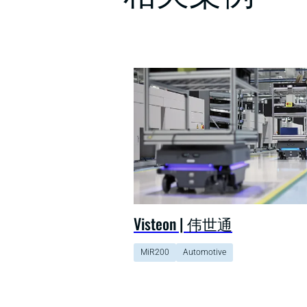
Visteon | 伟世通
MiR200
Automotive