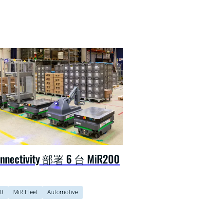
onnectivity 部署 6 台 MiR200
0
MiR Fleet
Automotive