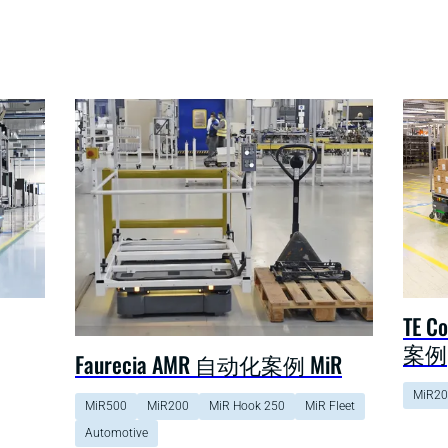
TE C
案例
Faurecia AMR 自动化案例 MiR
MiR20
MiR500
MiR200
MiR Hook 250
MiR Fleet
Automotive