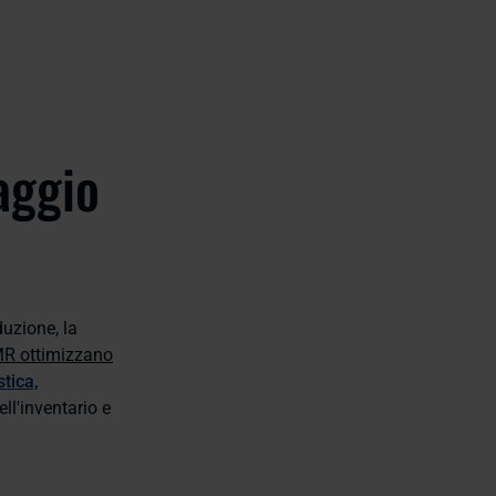
aggio
duzione, la
AMR ottimizzano
stica,
ll'inventario e