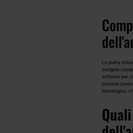
Compo
dell'
La pietra milia
svolgere compit
software per co
processi produt
tecnologico, of
Quali
dell'