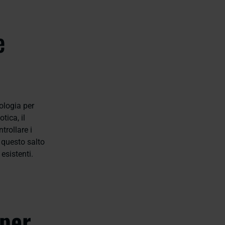
e
ologia per
tica, il
trollare i
 questo salto
esistenti.
 per