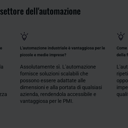
settore dell'automazione
ne
L'automazione industriale è vantaggiosa per le
Come i
piccole e medie imprese?
della 
la
Assolutamente sì. L'automazione
L'au
fornisce soluzioni scalabili che
ripet
possono essere adattate alle
oppor
dimensioni e alla portata di qualsiasi
impeg
ezza
azienda, rendendola accessibile e
quali
vantaggiosa per le PMI.