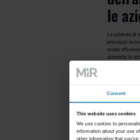
le az
Le aziende di t
principali incl
modo efficiente
aumenta la sicu
ambienti perico
richieste del 
Il ru
Consent
dell'
This website uses cookies
We use cookies to personalis
information about your use of
I robot mobili
other information that you’ve