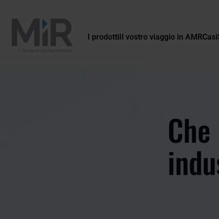
I prodotti
Il vostro viaggio in AMR
Casi
Che 
indu