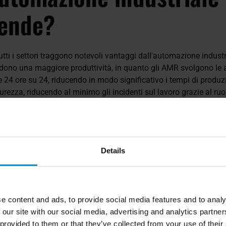
iende?
utti i settori traggono notevoli vantaggi dall'automazione industr
udono una maggiore produttività, in quanto gli AMR svolgono le at
 24 ore su 24, riducendo in modo significativo i tempi di produzi
rezza, riducendo al minimo gli incidenti sul lavoro grazie al ruo
losi. Infine, aumenta la flessibilità, consentendo un rapido ada
mercato e ai cambiamenti di produzione.
olo degli AMR nell'indus
Details
automazione
e content and ads, to provide social media features and to analy
 our site with our social media, advertising and analytics partn
 autonomi sono in prima linea in questo cambiamento industriale
 provided to them or that they’ve collected from your use of their