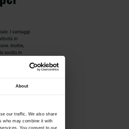
iale. I vantaggi
tività in
one. Inoltre,
lo svolto in
ttamento alle
tria
About
se our traffic. We also share
ers who may combine it with
, fornendo
 services. You consent to our