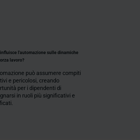
nfluisce l'automazione sulle dinamiche
forza lavoro?
tomazione può assumere compiti
itivi e pericolosi, creando
tunità per i dipendenti di
narsi in ruoli più significativi e
ficati.