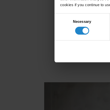
soluzioni versa
cookies if you continue to us
Grazie all'inte
liberando i dip
Consent
produttività de
Necessary
Selection