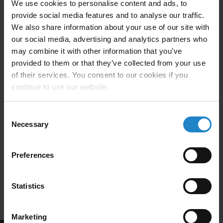
We use cookies to personalise content and ads, to
provide social media features and to analyse our traffic.
Le site de Novo Nordisk à Tianjin a amélioré son
We also share information about your use of our site with
efficacité en déployant 5 robots MiR500 pour
our social media, advertising and analytics partners who
automatiser le transport des produits finis de la
may combine it with other information that you’ve
production à l'entrepôt. Cette solution a permis de
provided to them or that they’ve collected from your use
minimiser les goulots d'étranglement, de réduire le
of their services. You consent to our cookies if you
travail manuel et le recours aux chariots élévateurs, et
continue to use our website.
d'assurer des flux de travail continus et efficaces. Les
robots ont navigué de manière autonome dans les
Consent
zones de production très fréquentées, ce qui a permis à
Necessary
Selection
l'entrepôt d'être bien approvisionné et aux employés de
se concentrer sur des tâches à plus forte valeur
ajoutée, améliorant ainsi la productivité globale.
Preferences
Statistics
Lire l'étude de cas ici
Marketing