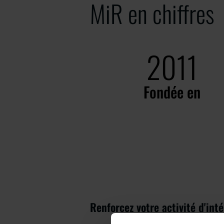
MiR en chiffres
2011
Fondée en
Renforcez votre activité d'int