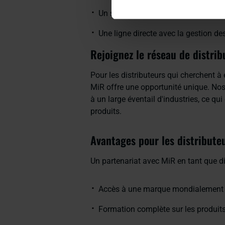
Un support technique dédié
Une ligne directe avec la gestion de
Rejoignez le réseau de distri
Pour les distributeurs qui cherchent à 
MiR offre une opportunité unique. Nos
à un large éventail d'industries, ce q
produits.
Avantages pour les distribute
Un partenariat avec MiR en tant que d
Accès à une marque mondialement r
Formation complète sur les produit