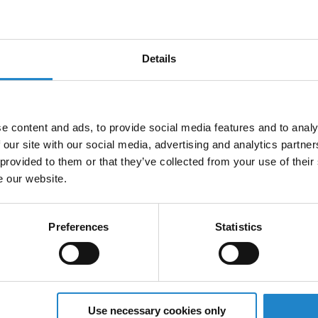
tifié par MiR, vous avez la possibilité de développer
Details
utonomes de MiR peuvent être intégrés de manière
omatisation, vous offrant ainsi un avantage
e content and ads, to provide social media features and to analy
e la manutention dans les entrepôts aux solutions
 our site with our social media, advertising and analytics partn
a santé et de la vente au détail.
 provided to them or that they’ve collected from your use of their
e our website.
rs
eurs peuvent bénéficier de nombreux avantages,
Preferences
Statistics
ns de produits et de fonctionnalités
ipe
Use necessary cookies only