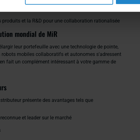
s produits et la R&D pour une collaboration rationalisée
bution mondial de MiR
élargir leur portefeuille avec une technologie de pointe,
 robots mobiles collaboratifs et autonomes s'adressent
ui en fait un complément intéressant à votre gamme de
urs
istributeur présente des avantages tels que
econnue et leader sur le marché
s