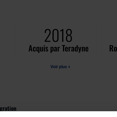
2018
Acquis par Teradyne
Ro
Voir plus
égration