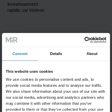
investissement
rapide, car Visteon
Visteon optimise sa productivité et obtient
Consent
Details
About
un retour dur investissement de moins d'un
an grâce à l'AMRs
This website uses cookies
Visteon en Slovaquie a déployé quatre robots MiR200
We use cookies to personalise content and ads, to
pour automatiser trois tâches différentes dans le cadre
provide social media features and to analyse our traffic.
du transport interne : l'approvisionnement en circuits
We also share information about your use of our site with
imprimés des lignes SMT, la collecte des déchets et le
our social media, advertising and analytics partners who
transport des composants finis en plastique. Les
may combine it with other information that you’ve
robots fonctionnent 24 heures sur 24, 7 jours sur 7,
provided to them or that they’ve collected from your use