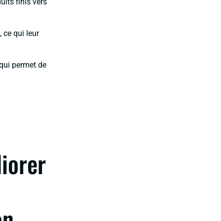
its finis vers
 ce qui leur
qui permet de
iorer
on