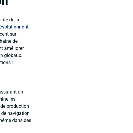
nte de la
révolutionnent
cent sur
 chaîne de
nt améliorer
on globaux.
tions :
assurant un
mine les
 de production
s de navigation
, même dans des