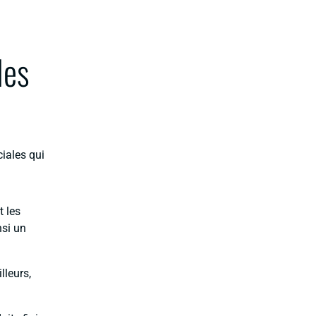
les
iales qui
t les
nsi un
lleurs,