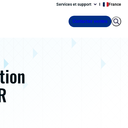
Services et support
France
Contacter ventes
tion
R