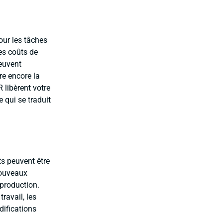
our les tâches
es coûts de
euvent
re encore la
R libèrent votre
e qui se traduit
s peuvent être
nouveaux
 production.
ravail, les
ifications