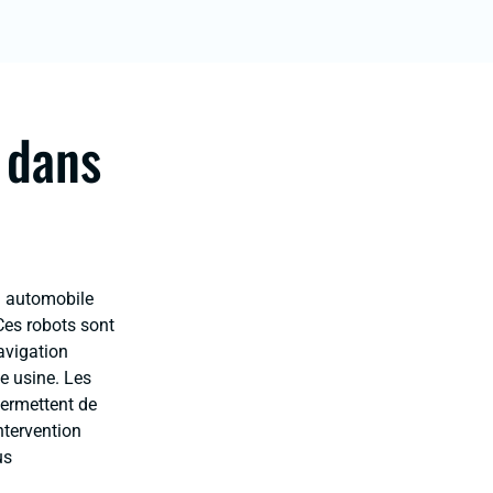
 dans
n automobile
Ces robots sont
avigation
e usine. Les
permettent de
ntervention
us