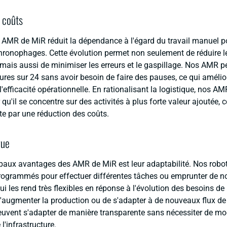
 coûts
 AMR de MiR réduit la dépendance à l'égard du travail manuel p
 chronophages. Cette évolution permet non seulement de réduire l
mais aussi de minimiser les erreurs et le gaspillage. Nos AMR p
eures sur 24 sans avoir besoin de faire des pauses, ce qui amélio
 l'efficacité opérationnelle. En rationalisant la logistique, nos AM
qu'il se concentre sur des activités à plus forte valeur ajoutée, c
te par une réduction des coûts.
rue
ipaux avantages des AMR de MiR est leur adaptabilité. Nos robot
rogrammés pour effectuer différentes tâches ou emprunter de 
 qui les rend très flexibles en réponse à l'évolution des besoins de
d'augmenter la production ou de s'adapter à de nouveaux flux de t
vent s'adapter de manière transparente sans nécessiter de mod
l'infrastructure.