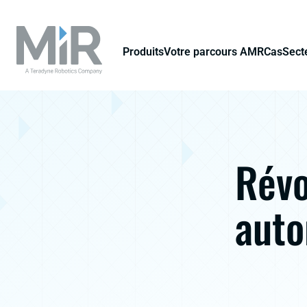
Produits
Votre parcours AMR
Cas
Secte
Révo
auto