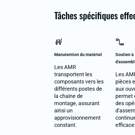
Tâches spécifiques eff
Manutention du matériel
Soutien à 
d'assemb
Les AMR
transportent les
Les AMR 
composants vers les
pièces e
différents postes de
aux ouvr
la chaîne de
permet d
montage, assurant
des opé
ainsi un
d'assem
approvisionnement
continu
constant.
efficace