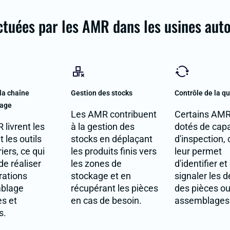
ectuées par les AMR dans les usines aut
la chaîne
Gestion des stocks
Contrôle de la qu
lage
Les AMR contribuent
Certains AMR
livrent les
à la gestion des
dotés de cap
t les outils
stocks en déplaçant
d'inspection, 
iers, ce qui
les produits finis vers
leur permet
e réaliser
les zones de
d'identifier et
rations
stockage et en
signaler les 
blage
récupérant les pièces
des pièces o
es et
en cas de besoin.
assemblages
s.