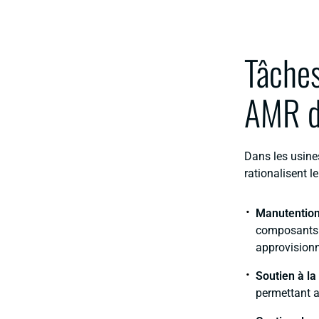
Tâches
AMR da
Dans les usine
rationalisent l
Manutention
composants v
approvisionn
Soutien à la
permettant a