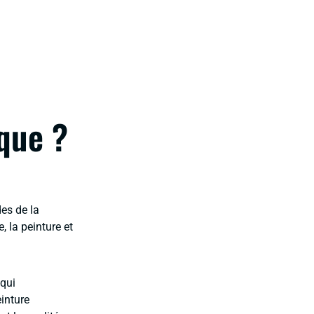
ique ?
des de la
, la peinture et
 qui
einture