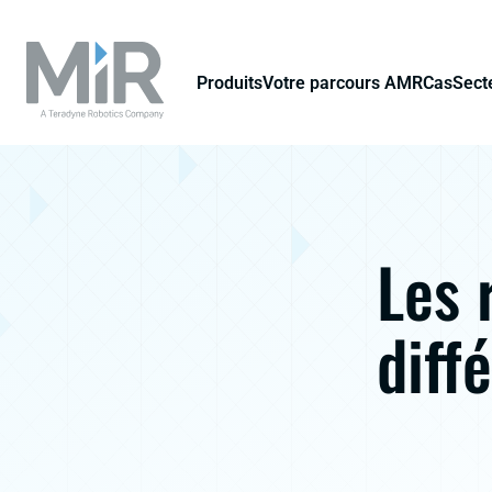
Produits
Votre parcours AMR
Cas
Secte
Les 
diff