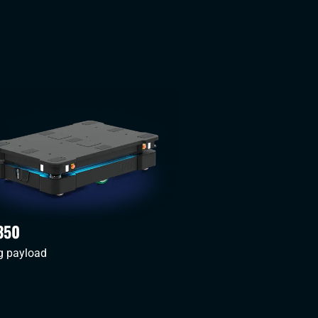
350
g payload