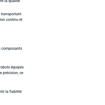
t la qualité.
n transportant
ion continu et
les composants
 robots équipés
 précision, ce
r la fiabilité