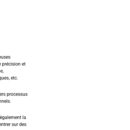
euses
 précision et
e,
ues, etc.
ivers processus
nnels.
 également la
entrer sur des