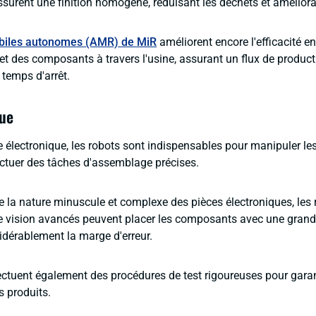
surent une finition homogène, réduisant les déchets et amélioran
biles autonomes (AMR) de MiR
améliorent encore l'efficacité e
et des composants à travers l'usine, assurant un flux de product
 temps d'arrêt.
que
ie électronique, les robots sont indispensables pour manipuler 
fectuer des tâches d'assemblage précises.
 la nature minuscule et complexe des pièces électroniques, les
 vision avancés peuvent placer les composants avec une grande
idérablement la marge d'erreur.
ctuent également des procédures de test rigoureuses pour garanti
s produits.