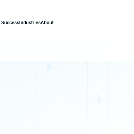
 Success
Industries
About