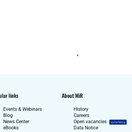
lar links
About MiR
Events & Webinars
History
Blog
Careers
News Center
Open vacancies
we're hiring
eBooks
Data Notice