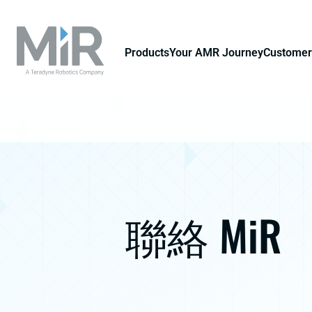
Products
Your AMR Journey
Customer
聯絡 MiR