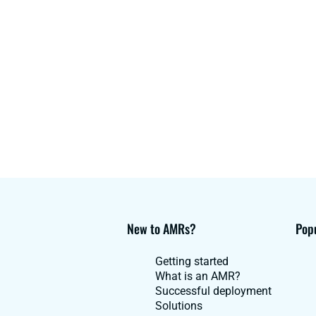
New to AMRs?
Popu
Getting started
What is an AMR?
Successful deployment
Solutions