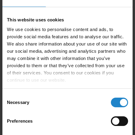
d'automatisation :
Découvrez la meilleure approche
pour obtenir un avantage concurrentiel grâce au
transport de matériaux et à la logistique interne.
This website uses cookies
We use cookies to personalise content and ads, to
Comprendre vos options
:
Explorez les possibilités de
provide social media features and to analyse our traffic.
déploiement des AMR de MiR et comparez-les à vos
We also share information about your use of our site with
autres options
our social media, advertising and analytics partners who
Calcul du coût total de possession (TCO)
:
may combine it with other information that you’ve
Comprendre les coûts initiaux et les coûts de
provided to them or that they’ve collected from your use
fonctionnement, pour voir l'impact sur votre retour
of their services. You consent to our cookies if you
sur investissement
continue to use our website.
Comparez vos options : Plongez-vous dans des cas
Consent
d'utilisation spécifiques, illustrant les avantages de
Necessary
Selection
l'intégration AMR.
Preferences
Imaginez un avenir où vos opérations fonctionneront