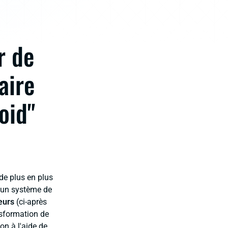
r de
aire
oid"
de plus en plus
d'un système de
teurs
(ci-après
nsformation de
ion à l'aide de