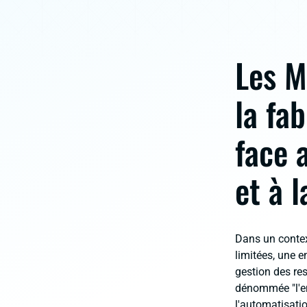
Les M
la fa
face 
et à 
Dans un contex
limitées, une 
gestion des r
dénommée "l'en
l'automatisatio