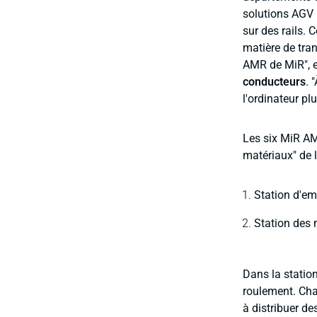
solutions AGV 
sur des rails. 
matière de tran
AMR de MiR", 
conducteurs
. 
l'ordinateur pl
Les six MiR AM
matériaux" de l
Station d'e
Station des 
Dans la statio
roulement. Chaq
à distribuer de