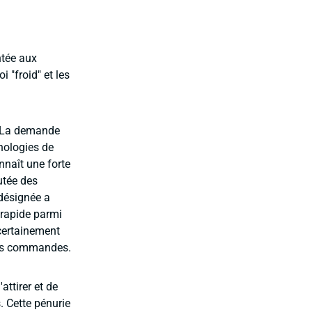
ntée aux
 "froid" et les
e. La demande
nologies de
nnaît une forte
utée des
 désignée a
 rapide parmi
certainement
 les commandes.
'attirer et de
s. Cette pénurie