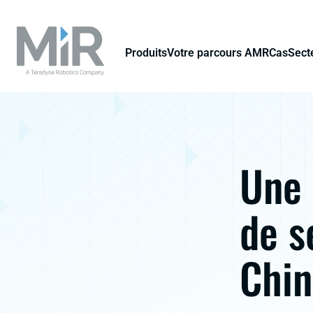
Produits
Votre parcours AMR
Cas
Secte
Une 
de s
Chin