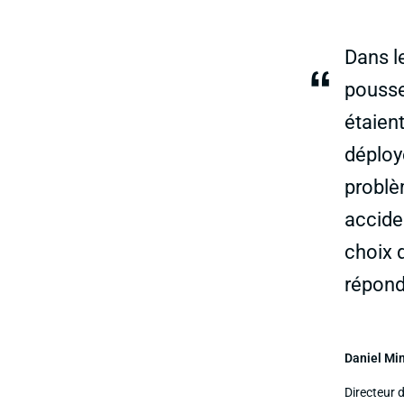
Dans l
“
pousser
étaien
déploy
problè
acciden
choix 
répond
Daniel Mi
Directeur 