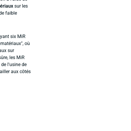
ériaux
sur les
de faible
yant six MiR
 matériaux", où
aux sur
ûre, les MiR
de l'usine de
ailler aux côtés