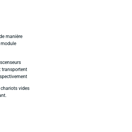
 de manière
u module
ascenseurs
t transportent
respectivement
 chariots vides
ant.