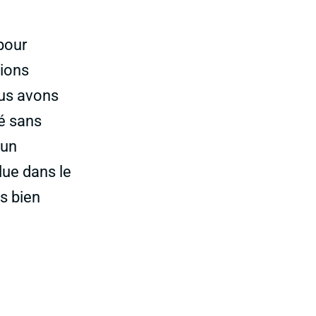
pour
sions
ous avons
é sans
cun
olue dans le
s bien