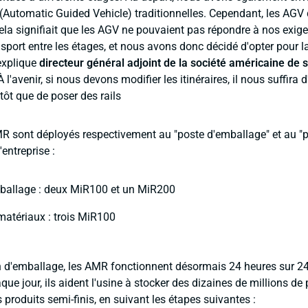
(Automatic Guided Vehicle) traditionnelles. Cependant, les AGV 
Cela signifiait que les AGV ne pouvaient pas répondre à nos exig
sport entre les étages, et nous avons donc décidé d'opter pour l
explique
directeur général adjoint de la société américaine de 
"À l'avenir, si nous devons modifier les itinéraires, il nous suffira d'
utôt que de poser des rails
R sont déployés respectivement au "poste d'emballage" et au "
'entreprise :
mballage : deux MiR100 et un MiR200
matériaux : trois MiR100
n d'emballage, les AMR fonctionnent désormais 24 heures sur 24
ue jour, ils aident l'usine à stocker des dizaines de millions de p
s produits semi-finis, en suivant les étapes suivantes :