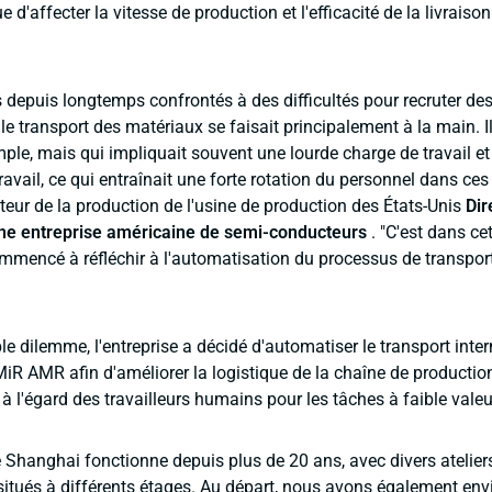
e d'affecter la vitesse de production et l'efficacité de la livraiso
epuis longtemps confrontés à des difficultés pour recruter des 
le transport des matériaux se faisait principalement à la main. Il
ple, mais qui impliquait souvent une lourde charge de travail et
ravail, ce qui entraînait une forte rotation du personnel dans ces
cteur de la production de l'usine de production des États-Unis
Dir
une entreprise américaine de semi-conducteurs
. "C'est dans ce
mencé à réfléchir à l'automatisation du processus de transpor
e dilemme, l'entreprise a décidé d'automatiser le transport inte
iR AMR afin d'améliorer la logistique de la chaîne de production
 l'égard des travailleurs humains pour les tâches à faible valeu
 Shanghai fonctionne depuis plus de 20 ans, avec divers ateliers
itués à différents étages. Au départ, nous avons également env