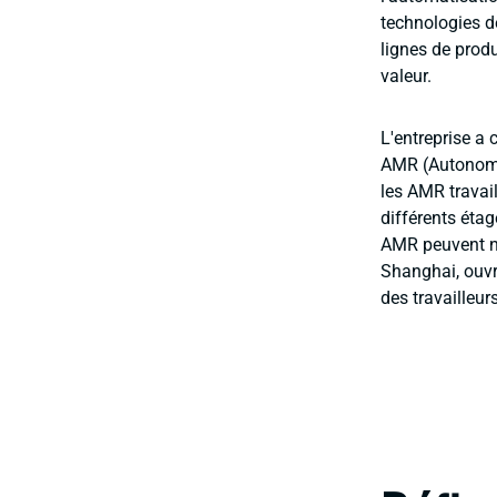
technologies de
lignes de produ
valeur.
L'entreprise a
AMR (Autonomou
les AMR travai
différents éta
AMR peuvent na
Shanghai, ouvri
des travailleur