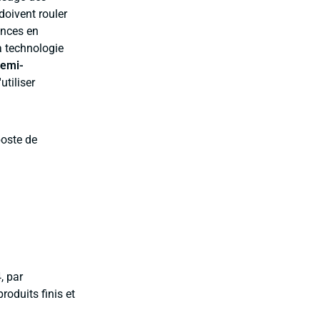
doivent rouler
ences en
a technologie
semi-
utiliser
poste de
, par
roduits finis et