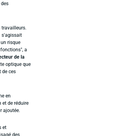
n des
travailleurs.
 s'agissait
 un risque
 fonctions", a
ecteur de la
tte optique que
t de ces
rne en
 et de réduire
r ajoutée.
 et
isagé des