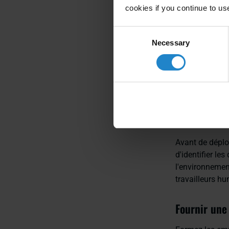
Bonne
cookies if you continue to us
Consent
intég
Necessary
Selection
Garantir un en
fabricant du rob
Procéder à 
Avant de déplo
d'identifier le
l'environnement
travailleurs h
Fournir une