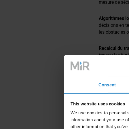
mesure de sécu
Algorithmes lo
décisions en te
les obstacles 
Recalcul du tra
trouver les itin
Ces mécanismes
des robots mob
Consent
This website uses cookies
We use cookies to personalis
information about your use of
other information that you’ve