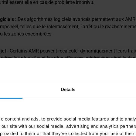
rité essentielle en cas de problème imprévu.
giciels :
Des algorithmes logiciels avancés permettent aux AMR
mps réel, telles que le ralentissement, l'arrêt ou le réachemineme
ou les zones encombrées.
jet :
Certains AMR peuvent recalculer dynamiquement leurs traje
éraires les plus sûrs et les plus efficaces, minimisant ainsi le ris
 de sécurité intégrés sont essentiels au bon fonctionnement et 
iles dans diverses industries.
Details
e content and ads, to provide social media features and to analy
 our site with our social media, advertising and analytics partn
 provided to them or that they’ve collected from your use of their