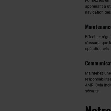
Formez les emp
apprenant à ut
navigation des
Maintenance
Effectuer régu
s'assurer que l
opérationnels.
Communicat
Maintenez une 
responsabilités
AMR. Cela inclu
sécurité.
Notre