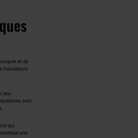
iques
aviguer et de
 travailleurs
 leur
s systèmes sont
s.
nce qui
constitue une