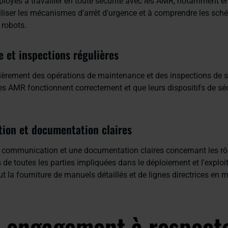
loyés à travailler en toute sécurité avec les AMR, notamment en
iliser les mécanismes d'arrêt d'urgence et à comprendre les sc
 robots.
 et inspections régulières
lièrement des opérations de maintenance et des inspections de s
es AMR fonctionnent correctement et que leurs dispositifs de séc
ion et documentation claires
communication et une documentation claires concernant les rôl
 de toutes les parties impliquées dans le déploiement et l'exploi
t la fourniture de manuels détaillés et de lignes directrices en m
 engagement à respecte