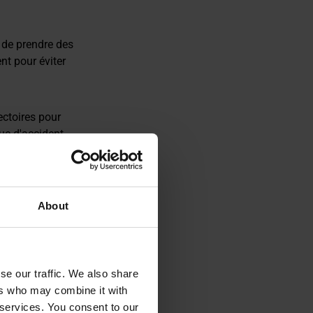
 de prendre des
nt pour éviter
ctoires pour
que d'accident.
à la sécurité
About
se our traffic. We also share
ers who may combine it with
 services. You consent to our