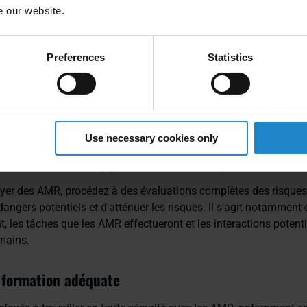
s pratiques pour une
e our website.
ration sûre de l'AMR
Preferences
Statistics
vironnement de travail sûr avec les AMR implique une collaborati
ot, l'intégrateur et l'utilisateur final. Voici quelques bonnes prat
Use necessary cookies only
des évaluations approfondies des risques
yer des AMR, procédez à des évaluations complètes des risques
s dangers potentiels et d'atténuer les risques. Il s'agit notamment 
, les tâches que les AMR effectueront et les interactions potenti
umains.
 formation adéquate