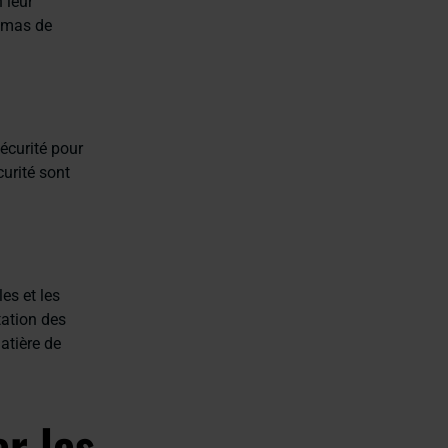
 leur
hémas de
écurité pour
urité sont
es et les
tation des
atière de
r les