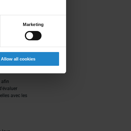
Marketing
on entre le
iques :
Allow all cookies
 afin
d'évaluer
elles avec les